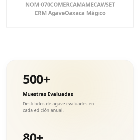
NOM-070
COMERCAM
AMECA
WSET
CRM Agave
Oaxaca Mágico
500+
Muestras Evaluadas
Destilados de agave evaluados en
cada edición anual.
80+