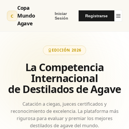
Copa
Iniciar
Mundo
C
Registrarse
Sesión
Agave
EDICIÓN 2026
La Competencia
Internacional
de Destilados de Agave
Catación a ciegas, jueces certificados y
reconocimiento de excelencia. La plataforma más
rigurosa para evaluar y premiar los mejores
destilados de agave del mundo.