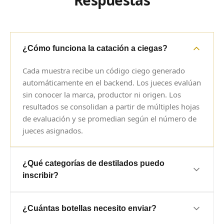
Respuestas
¿Cómo funciona la catación a ciegas?
Cada muestra recibe un código ciego generado
automáticamente en el backend. Los jueces evalúan
sin conocer la marca, productor ni origen. Los
resultados se consolidan a partir de múltiples hojas
de evaluación y se promedian según el número de
jueces asignados.
¿Qué categorías de destilados puedo
inscribir?
Aceptamos mezcal, tequila, raicilla, bacanora, sotol
¿Cuántas botellas necesito enviar?
y otros destilados de agave. Cada categoría tiene
clases específicas (blanco/joven, reposado, añejo,